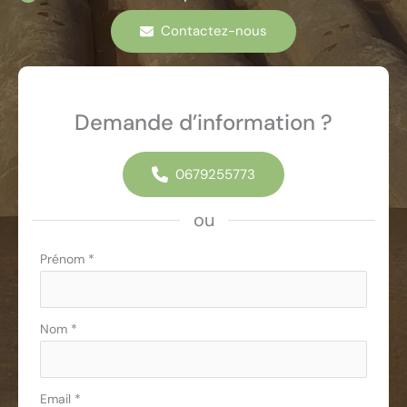
Contactez-nous
Demande d’information ?
0679255773
ou
Formulaire
Prénom
*
simple
avec
téléphone
Nom
*
Email
*