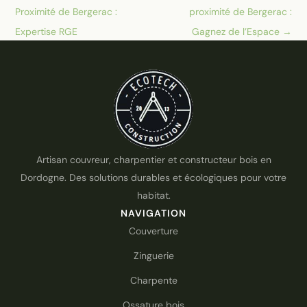
Proximité de Bergerac :
proximité de Bergerac :
Expertise RGE
Gagnez de l’Espace
→
Artisan couvreur, charpentier et constructeur bois en
Dordogne. Des solutions durables et écologiques pour votre
habitat.
NAVIGATION
Couverture
Zinguerie
Charpente
Ossature bois