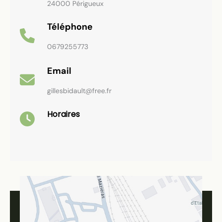
24000 Périgueux
Téléphone
0679255773
Email
gillesbidault@free.fr
Horaires