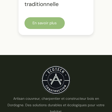
traditionnelle
En savoir plus
Artisan couvreur, charpentier et constructeur bois en
Dordogne. Des solutions durables et écologiques pour votre
habitat.