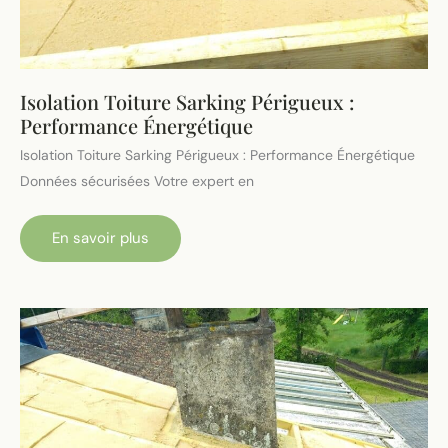
Isolation Toiture Sarking Périgueux :
Performance Énergétique
Isolation Toiture Sarking Périgueux : Performance Énergétique
Données sécurisées Votre expert en
Isolation
En savoir plus
Toiture
Sarking
Périgueux
:
Performance
Énergétique