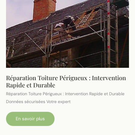
Réparation Toiture Périgueux : Intervention
Rapide et Durable
Réparation Toiture Périgueux : Intervention Rapide et Durable
Données sécurisées Votre expert
Réparation
En savoir plus
Toiture
Périgueux
: