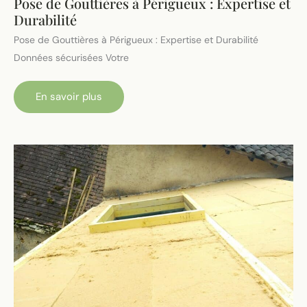
Pose de Gouttières à Périgueux : Expertise et
Durabilité
Pose de Gouttières à Périgueux : Expertise et Durabilité
Données sécurisées Votre
Pose
En savoir plus
de
Gouttières
à
Périgueux
:
Expertise
et
Durabilité