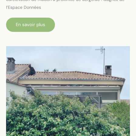
l’Espace Données
Surélévation
En savoir plus
de
Maison
à
proximité
de
Bergerac
:
Gagnez
de
l’Espace