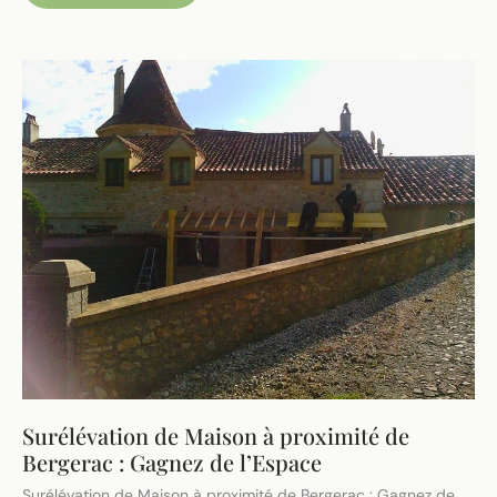
proximité
de
Bergerac
:
Pose
et
Rénovation
Surélévation de Maison à proximité de
Bergerac : Gagnez de l’Espace
Surélévation de Maison à proximité de Bergerac : Gagnez de