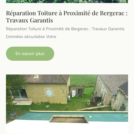
Réparation Toiture à Proximité de Bergerac :
Travaux Garantis
Réparation Toiture à Proximité de Bergerac : Travaux Garantis
Données sécurisées Votre
Réparation
En savoir plus
Toiture
à
Proximité
de
Bergerac
:
Travaux
Garantis