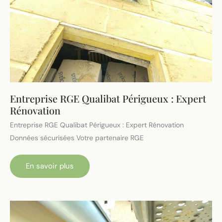
Entreprise RGE Qualibat Périgueux : Expert
Rénovation
Entreprise RGE Qualibat Périgueux : Expert Rénovation
Données sécurisées Votre partenaire RGE
Entreprise
En savoir plus
RGE
Qualibat
Périgueux
:
Expert
Rénovation